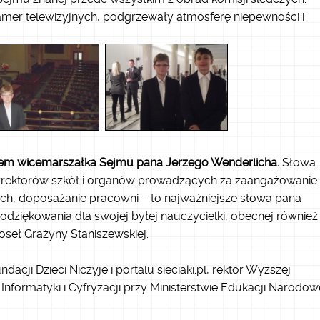
i kamer telewizyjnych, podgrzewały atmosferę niepewności i
iem wicemarszałka Sejmu pana Jerzego Wenderlicha.
Słowa
 dyrektorów szkół i organów prowadzących za zaangażowanie
ach, doposażanie pracowni – to najważniejsze słowa pana
dziękowania dla swojej byłej nauczycielki, obecnej również
oseł Grażyny Staniszewskiej.
acji Dzieci Niczyje i portalu sieciaki.pl, rektor Wyższej
nformatyki i Cyfryzacji przy Ministerstwie Edukacji Narodow