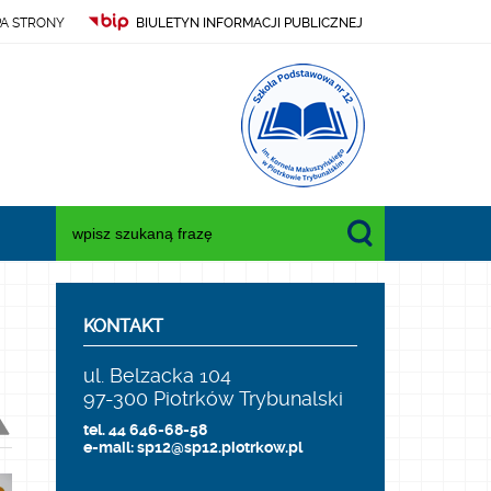
A STRONY
BIULETYN INFORMACJI PUBLICZNEJ
Wyszukiwana fraza:
KONTAKT
ul. Belzacka 104
97-300 Piotrków Trybunalski
tel. 44 646-68-58
e-mail: sp12@sp12.piotrkow.pl