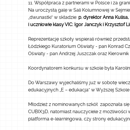
Współpraca z partnerami w Polsce i za gran
Na
uroczystą galę w Sali Kolumnowej w Sejmie
„dwunastki” w składzie:
p. dyrektor Anna Kulisa,
i uczniowie klasy VIC: Igor Janczyk i Krzysztof Lis
Reprezentację szkoły wspierali również przeds
Łódzkiego Kuratorium Oświaty - pan Konrad Czy
Oświaty - pan Andrzej Juszczak oraz Kierowni
Koordynatorem konkursu w szkole była Karolin
Do Warszawy wyjechaliśmy już w sobotę wieczo
edukacyjnych „E – edukacja” w Wyższej Szkol
Młodzież z nominowanych szkół zapoznała się 
CUBIX3D, natomiast nauczyciele z możliwości 
platforma e-learningowa, czy strony edukacyjn