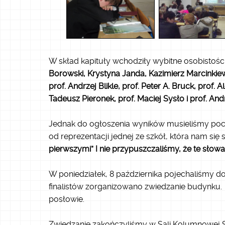
W skład kapituły wchodziły wybitne osobistości k
Borowski, Krystyna Janda, Kazimierz Marcinkiew
prof. Andrzej Blikle, prof. Peter A. Bruck, prof
Tadeusz Pieronek, prof. Maciej Sysło i prof. Andr
Jednak do ogłoszenia wyników musieliśmy poc
od reprezentacji jednej ze szkół, która nam si
pierwszymi” I nie przypuszczaliśmy, że te słow
W poniedziałek, 8 października pojechaliśmy d
finalistów zorganizowano zwiedzanie budynku. Po
posłowie.
Zwiedzanie zakończyliśmy w Sali Kolumnowej S