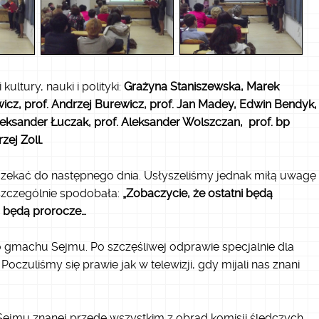
ultury, nauki i polityki:
Grażyna Staniszewska, Marek
icz, prof. Andrzej Burewicz, prof. Jan Madey, Edwin Bendyk,
. Aleksander Łuczak, prof. Aleksander Wolszczan, prof. bp
zej Zoll.
zekać do następnego dnia. Usłyszeliśmy jednak miłą uwagę
ę szczególnie spodobała:
„Zobaczycie, że ostatni będą
a będą prorocze…
o gmachu Sejmu. Po szczęśliwej odprawie specjalnie dla
czuliśmy się prawie jak w telewizji, gdy mijali nas znani
ejmu znanej przede wszystkim z obrad komisji śledczych.