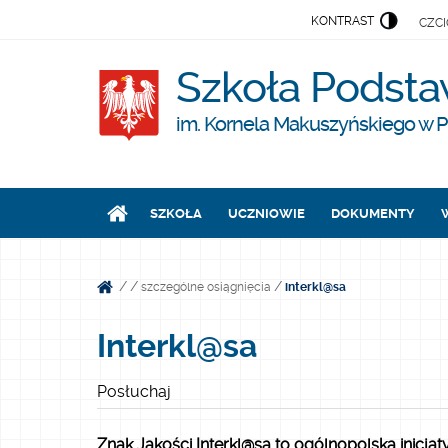
KONTRAST
CZC
Szkoła Podsta
im. Kornela Makuszyńskiego w P
SZKOŁA
UCZNIOWIE
DOKUMENTY
/
/
/
szczególne osiągnięcia
interkl@sa
Interkl@sa
Posłuchaj
Znak Jakości Interkl@sa to ogólnopolska inicj