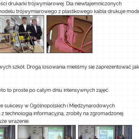
ci drukarki trójwymiarowej. Dla niewtajemniczonych
modelu trójwymiarowego z plastikowego kabla drukuje mode
łowych szkół. Drogą losowania mieliśmy się zaprezentować ja
było to proste po całym dniu intensywnych zajęć.
owe sukcesy w Ogólnopolskich i Międzynarodowych
z technologią informacyjną, zrobiły na zgromadzonej
uże wrażenie.