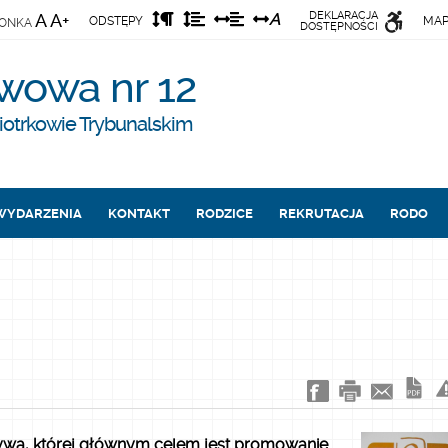
Odstęp
Odstęp
Odstęp
Odstęp
DEKLARACJA
A
A+
A
ODSTĘPY
MAP
IONKA
DOSTĘPNOŚCI
między
między
między
między
akapitami
wierszami
słowami
literami
wowa nr 12
iotrkowie Trybunalskim
WYDARZENIA
KONTAKT
RODZICE
REKRUTACJA
RODO
atywa, której głównym celem jest promowanie