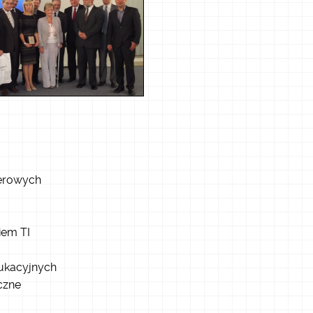
terowych
iem TI
ukacyjnych
czne