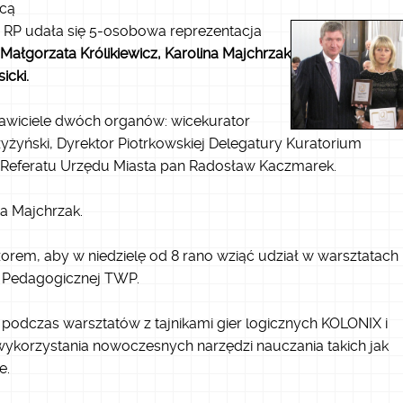
icą
 RP udała się 5-osobowa reprezentacja
 Małgorzata Królikiewicz, Ka
rolina Majchrzak
icki.
tawiciele dwóch organów: wicekurator
żyński, Dyrektor Piotrkowskiej Delegatury Kuratorium
k Referatu Urzędu Miasta pan Radosław Kaczmarek.
a Majchrzak.
rem, aby w niedzielę od 8 rano wziąć udział w warsztatach
e Pedagogicznej TWP.
podczas warsztatów z tajnikami gier logicznych KOLONIX i
wykorzystania nowoczesnych narzędzi nauczania takich jak
e.