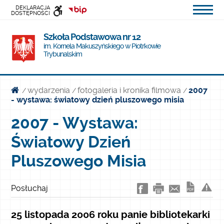
DEKLARACJA
DOSTĘPNOŚCI
INFORMACJI
Szkoła Podstawowa nr 12
PUBLICZNEJ
im. Kornela Makuszyńskiego w Piotrkowie
Trybunalskim
wydarzenia
fotogaleria i kronika filmowa
2007
/
/
/
- wystawa: światowy dzień pluszowego misia
2007 - Wystawa:
Światowy Dzień
Pluszowego Misia
Posłuchaj
25 listopada 2006 roku panie bibliotekarki